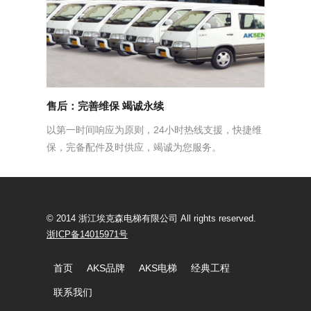
售后：完善维保 竭诚永续
以第一时间响应为原则，24小时热线支援，快捷维
保，完备配件及时供应，竭诚为您服务。
© 2014 浙江埃克森电梯有限公司 All rights reserved.
浙ICP备14015971号
首页
AKS品牌
AKS电梯
经典工程
联系我们